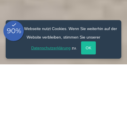
Unsere Webseite nutzt Cookies. Wenn Sie weiterhin auf der
Website verbleiben, stimmen Sie unserer
Datenschutzerklärung
zu.
OK
Slide 1 of 3.
1
2
3